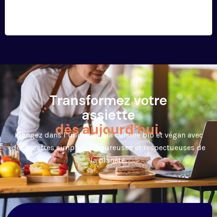
Transformez votre
assiette
dès aujourd’hui.
Plongez dans l’univers de la cuisine bio et végan avec
des recettes simples, savoureuses et respectueuses de
la planète.