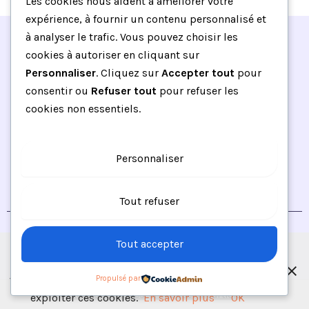
Les cookies nous aident à améliorer votre
expérience, à fournir un contenu personnalisé et
à analyser le trafic. Vous pouvez choisir les
cookies à autoriser en cliquant sur
Personnaliser
. Cliquez sur
Accepter tout
pour
consentir ou
Refuser tout
pour refuser les
Adoptez une cuisine bio, végan et éthique
cookies non essentiels.
qui allie plaisir, santé et respect de
l’environnement
Personnaliser
F
T
I
Y
a
w
n
o
c
i
s
u
A propos
Contact
Plan du site
e
t
t
t
Tout refuser
b
t
a
u
o
e
g
b
o
r
r
e
Copyright © 2025, Blogmatcha.Tous droits réservés.
k
a
Les cookies nous permettent de vous proposer nos
Tout accepter
-
m
services plus facilement. En utilisant nos services,
f
vous nous donnez expressément votre accord pour
Propulsé par
Mentions légales
–
Proposer un article
exploiter ces cookies.
En savoir plus
OK