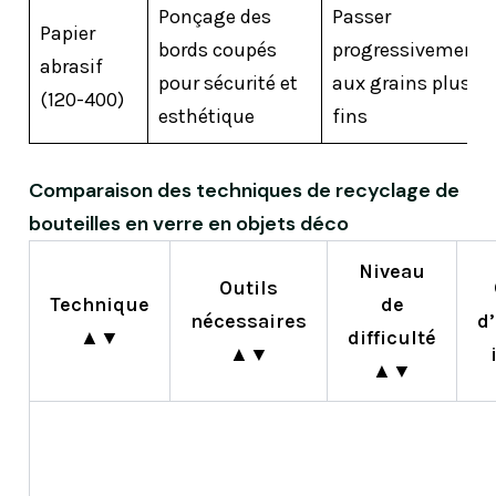
Ponçage des
Passer
Papier
bords coupés
progressivement
abrasif
pour sécurité et
aux grains plus
(120-400)
esthétique
fins
Comparaison des techniques de recyclage de
bouteilles en verre en objets déco
Tableau
Niveau
Outils
comparateur
Technique
de
nécessaires
d’
des
▲▼
difficulté
▲▼
principales
▲▼
techniques
pour
recycler
des