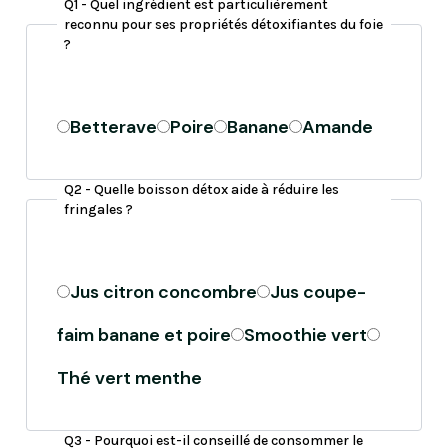
Q1 - Quel ingrédient est particulièrement
reconnu pour ses propriétés détoxifiantes du foie
?
Betterave
Poire
Banane
Amande
Sélectionnez
Q2 - Quelle boisson détox aide à réduire les
une
fringales ?
réponse
parmi
les
Jus citron concombre
Jus coupe-
options.
faim banane et poire
Smoothie vert
Thé vert menthe
Sélectionnez
Q3 - Pourquoi est-il conseillé de consommer le
une